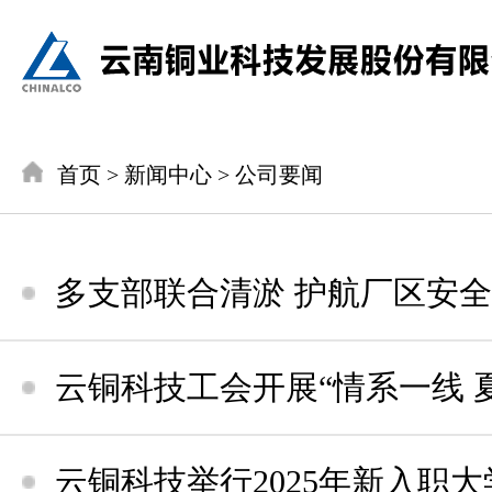
首页
>
新闻中心
>
公司要闻
多支部联合清淤 护航厂区安全
云铜科技工会开展“情系一线 
云铜科技举行2025年新入职